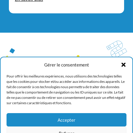
Gérer le consentement
Pour offrir les meilleures expériences, nous utilisons des technologies telles
que les cookies pour stocker et/ou accéder aux informations des appareils. Le
fait de consentir à ces technologies nous permettra de traiter des données
RÈGLEMENT DE L’ASSOCIATION
telles que le comportement de navigation ou les ID uniques sur ce site. Le fait
Français
de ne pas consentir ou de retirer son consentement peut avoir un effet négatif
Anglais
sur certaines caractéristiques et fonctions.
Espagnol
Je m’abonne
Accepter