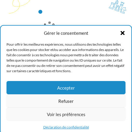
Gérer le consentement
RÈGLEMENT DE L’ASSOCIATION
Français
Pour offrir les meilleures expériences, nous utilisons des technologies telles
Anglais
que les cookies pour stocker et/ou accéder aux informations des appareils. Le
Espagnol
fait de consentir à ces technologies nous permettra de traiter des données
Je m’abonne
telles que le comportement de navigation ou les ID uniques sur ce site. Le fait
de ne pas consentir ou de retirer son consentement peut avoir un effet négatif
sur certaines caractéristiques et fonctions.
Accepter
Refuser
Déclaration protection des données
Voir les préférences
Déclaration de confidentialité