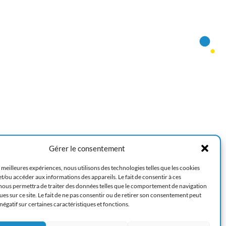
Gérer le consentement
s meilleures expériences, nous utilisons des technologies telles que les cookies
t/ou accéder aux informations des appareils. Le fait de consentir à ces
Je m’abonne
nous permettra de traiter des données telles que le comportement de navigation
ues sur ce site. Le fait de ne pas consentir ou de retirer son consentement peut
 négatif sur certaines caractéristiques et fonctions.