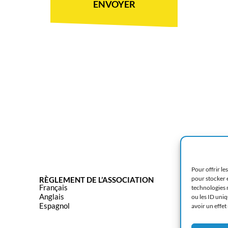
ENVOYER
Pour offrir le
pour stocker e
RÈGLEMENT DE L’ASSOCIATION
Français
technologies 
Anglais
ou les ID uniq
Espagnol
avoir un effet