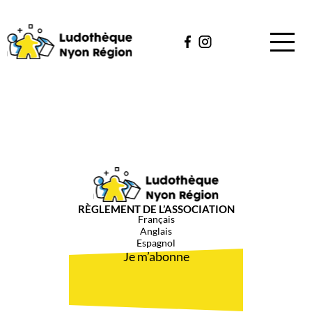
QUI SOMMES-NOUS ?
CATALOGUE
ÉVÈNEMENTS
NOUS AIDER
RÈGLEMENT DE L’ASSOCIATION
MES JEUX
Français
Anglais
CONTACT
Espagnol
Je m’abonne